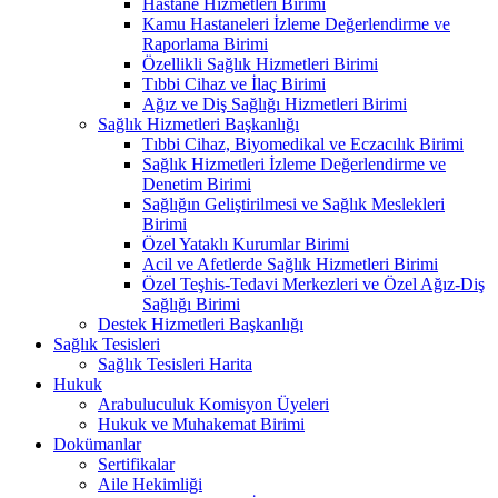
Hastane Hizmetleri Birimi
Kamu Hastaneleri İzleme Değerlendirme ve
Raporlama Birimi
Özellikli Sağlık Hizmetleri Birimi
Tıbbi Cihaz ve İlaç Birimi
Ağız ve Diş Sağlığı Hizmetleri Birimi
Sağlık Hizmetleri Başkanlığı
Tıbbi Cihaz, Biyomedikal ve Eczacılık Birimi
Sağlık Hizmetleri İzleme Değerlendirme ve
Denetim Birimi
Sağlığın Geliştirilmesi ve Sağlık Meslekleri
Birimi
Özel Yataklı Kurumlar Birimi
Acil ve Afetlerde Sağlık Hizmetleri Birimi
Özel Teşhis-Tedavi Merkezleri ve Özel Ağız-Diş
Sağlığı Birimi
Destek Hizmetleri Başkanlığı
Sağlık Tesisleri
Sağlık Tesisleri Harita
Hukuk
Arabuluculuk Komisyon Üyeleri
Hukuk ve Muhakemat Birimi
Dokümanlar
Sertifikalar
Aile Hekimliği