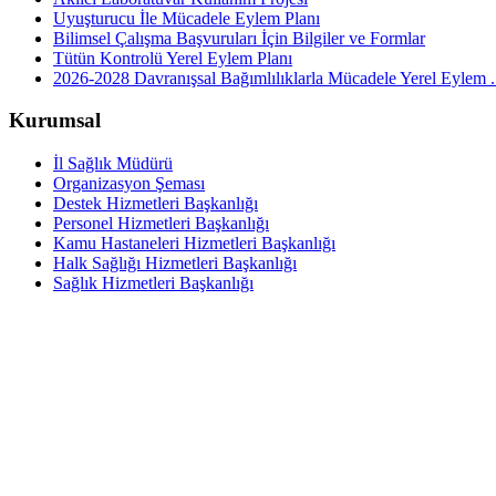
Uyuşturucu İle Mücadele Eylem Planı
Bilimsel Çalışma Başvuruları İçin Bilgiler ve Formlar
Tütün Kontrolü Yerel Eylem Planı
2026-2028 Davranışsal Bağımlılıklarla Mücadele Yerel Eylem .
Kurumsal
İl Sağlık Müdürü
Organizasyon Şeması
Destek Hizmetleri Başkanlığı
Personel Hizmetleri Başkanlığı
Kamu Hastaneleri Hizmetleri Başkanlığı
Halk Sağlığı Hizmetleri Başkanlığı
Sağlık Hizmetleri Başkanlığı