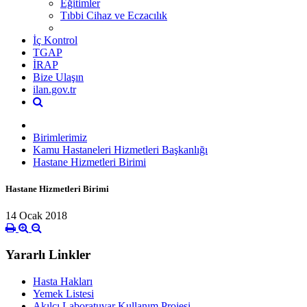
Eğitimler
Tıbbi Cihaz ve Eczacılık
İç Kontrol
TGAP
İRAP
Bize Ulaşın
ilan.gov.tr
Birimlerimiz
Kamu Hastaneleri Hizmetleri Başkanlığı
Hastane Hizmetleri Birimi
Hastane Hizmetleri Birimi
14 Ocak 2018
Yararlı Linkler
Hasta Hakları
Yemek Listesi
Akılcı Laboratuvar Kullanım Projesi