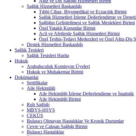
Ağız ve Diş Sağlığı Hizmetleri Birimi
Sağlık Hizmetleri Başkanlığı
Tıbbi Cihaz, Biyomedikal ve Eczacılık Birimi
Sağlık Hizmetleri İzleme Değerlendirme ve Denet
Sağlığın Geliştirilmesi ve Sağlık Meslekleri Birimi
Özel Yataklı Kurumlar Birimi
Acil ve Afetlerde Sağlık Hizmetleri Birimi
Özel Teşhis-Tedavi Merkezleri ve Özel Ağız-Diş S
Destek Hizmetleri Başkanlığı
Sağlık Tesisleri
Sağlık Tesisleri Harita
Hukuk
Arabuluculuk Komisyon Üyeleri
Hukuk ve Muhakemat Birimi
Dokümanlar
Sertifikalar
Aile Hekimliği
Aile Hekimliği İzleme Değerlendirme ve İstatistik
Aile Hekimliği Birimi
Ruh Sağlığı
MBYS-HSYS
ÇEKÜS
Bulaşıcı Olmayan Hastalıklar Ve Kronik Durumlar
Çevre ve Çalışan Sağlığı Birimi
Bulaşıcı Hastalıklar