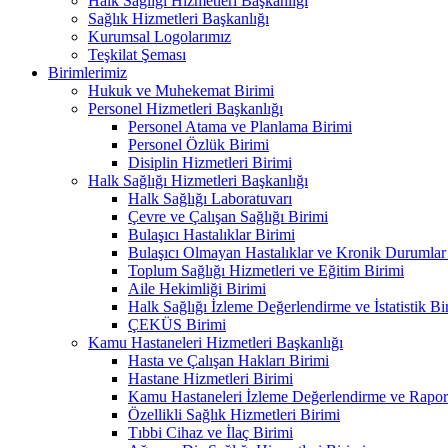
Halk Sağlığı Hizmetleri Başkanlığı
Sağlık Hizmetleri Başkanlığı
Kurumsal Logolarımız
Teşkilat Şeması
Birimlerimiz
Hukuk ve Muhekemat Birimi
Personel Hizmetleri Başkanlığı
Personel Atama ve Planlama Birimi
Personel Özlük Birimi
Disiplin Hizmetleri Birimi
Halk Sağlığı Hizmetleri Başkanlığı
Halk Sağlığı Laboratuvarı
Çevre ve Çalışan Sağlığı Birimi
Bulaşıcı Hastalıklar Birimi
Bulaşıcı Olmayan Hastalıklar ve Kronik Durumlar
Toplum Sağlığı Hizmetleri ve Eğitim Birimi
Aile Hekimliği Birimi
Halk Sağlığı İzleme Değerlendirme ve İstatistik Bi
ÇEKÜS Birimi
Kamu Hastaneleri Hizmetleri Başkanlığı
Hasta ve Çalışan Hakları Birimi
Hastane Hizmetleri Birimi
Kamu Hastaneleri İzleme Değerlendirme ve Rapor
Özellikli Sağlık Hizmetleri Birimi
Tıbbi Cihaz ve İlaç Birimi