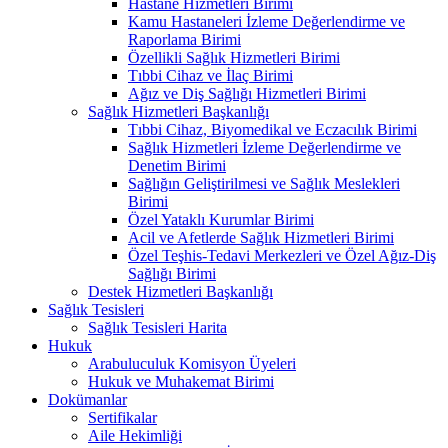
Hastane Hizmetleri Birimi
Kamu Hastaneleri İzleme Değerlendirme ve
Raporlama Birimi
Özellikli Sağlık Hizmetleri Birimi
Tıbbi Cihaz ve İlaç Birimi
Ağız ve Diş Sağlığı Hizmetleri Birimi
Sağlık Hizmetleri Başkanlığı
Tıbbi Cihaz, Biyomedikal ve Eczacılık Birimi
Sağlık Hizmetleri İzleme Değerlendirme ve
Denetim Birimi
Sağlığın Geliştirilmesi ve Sağlık Meslekleri
Birimi
Özel Yataklı Kurumlar Birimi
Acil ve Afetlerde Sağlık Hizmetleri Birimi
Özel Teşhis-Tedavi Merkezleri ve Özel Ağız-Diş
Sağlığı Birimi
Destek Hizmetleri Başkanlığı
Sağlık Tesisleri
Sağlık Tesisleri Harita
Hukuk
Arabuluculuk Komisyon Üyeleri
Hukuk ve Muhakemat Birimi
Dokümanlar
Sertifikalar
Aile Hekimliği