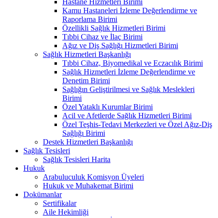
Hastane Hizmetleri Birimi
Kamu Hastaneleri İzleme Değerlendirme ve
Raporlama Birimi
Özellikli Sağlık Hizmetleri Birimi
Tıbbi Cihaz ve İlaç Birimi
Ağız ve Diş Sağlığı Hizmetleri Birimi
Sağlık Hizmetleri Başkanlığı
Tıbbi Cihaz, Biyomedikal ve Eczacılık Birimi
Sağlık Hizmetleri İzleme Değerlendirme ve
Denetim Birimi
Sağlığın Geliştirilmesi ve Sağlık Meslekleri
Birimi
Özel Yataklı Kurumlar Birimi
Acil ve Afetlerde Sağlık Hizmetleri Birimi
Özel Teşhis-Tedavi Merkezleri ve Özel Ağız-Diş
Sağlığı Birimi
Destek Hizmetleri Başkanlığı
Sağlık Tesisleri
Sağlık Tesisleri Harita
Hukuk
Arabuluculuk Komisyon Üyeleri
Hukuk ve Muhakemat Birimi
Dokümanlar
Sertifikalar
Aile Hekimliği