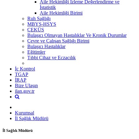
Aile Hekimliği İzleme Değerlendirme ve
İstatistik
Aile Hekimliği Birimi
Ruh Sağlığı
MBYS-HSYS
ÇEKÜS
Bulaşıcı Olmayan Hastalıklar Ve Kronik Durumlar
Çevre ve Çalışan Sağlığı Birimi
Bulaşıcı Hastalıklar
Eğitimler
Tıbbi Cihaz ve Eczacılık
İç Kontrol
TGAP
İRAP
Bize Ulaşın
ilan.gov.tr
Kurumsal
İl Sağlık Müdürü
İl Sağlık Müdürü