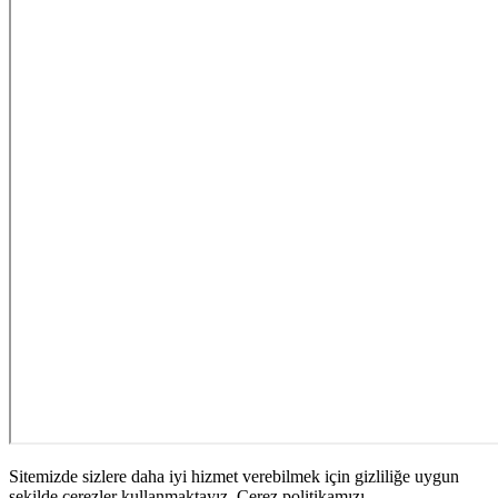
Sitemizde sizlere daha iyi hizmet verebilmek için gizliliğe uygun
şekilde çerezler kullanmaktayız. Çerez politikamızı