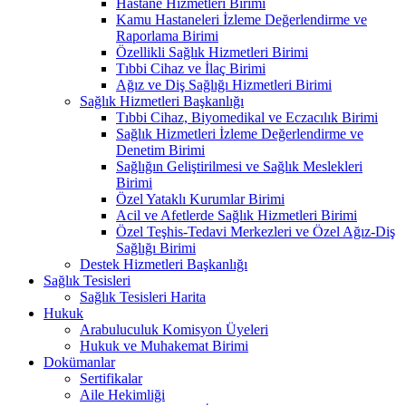
Hastane Hizmetleri Birimi
Kamu Hastaneleri İzleme Değerlendirme ve
Raporlama Birimi
Özellikli Sağlık Hizmetleri Birimi
Tıbbi Cihaz ve İlaç Birimi
Ağız ve Diş Sağlığı Hizmetleri Birimi
Sağlık Hizmetleri Başkanlığı
Tıbbi Cihaz, Biyomedikal ve Eczacılık Birimi
Sağlık Hizmetleri İzleme Değerlendirme ve
Denetim Birimi
Sağlığın Geliştirilmesi ve Sağlık Meslekleri
Birimi
Özel Yataklı Kurumlar Birimi
Acil ve Afetlerde Sağlık Hizmetleri Birimi
Özel Teşhis-Tedavi Merkezleri ve Özel Ağız-Diş
Sağlığı Birimi
Destek Hizmetleri Başkanlığı
Sağlık Tesisleri
Sağlık Tesisleri Harita
Hukuk
Arabuluculuk Komisyon Üyeleri
Hukuk ve Muhakemat Birimi
Dokümanlar
Sertifikalar
Aile Hekimliği